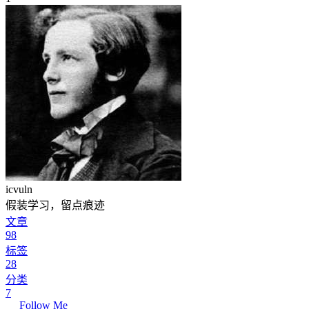
icvuln
假装学习，留点痕迹
文章
98
标签
28
分类
7
Follow Me