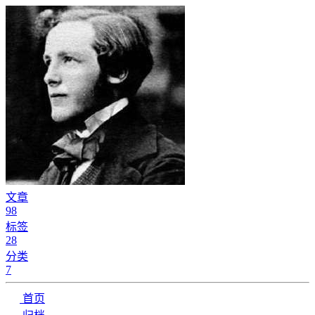
文章
98
标签
28
分类
7
首页