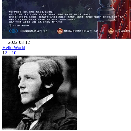
2022-08-12
Hello World
1
2
…
10