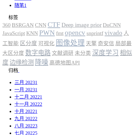
随笔
1
标签
CTF
Deep image prior
360
BSRGAN
CNN
DnCNN
PWN
opencv
vivado
JavaScript
KNN
fmt
snprintf
人
图像处理
区分度
工智能
可视化
天擎
奇安信
局部最
数字电路
深度学习
相似
大区分度
文献调研
未分类
降噪
度
边缘检测
高德地图API
归档
三月 2023
1
一月 2023
1
十二月 2022
1
十一月 2022
2
十月 2022
1
九月 2022
2
八月 2022
3
七月 2022
5